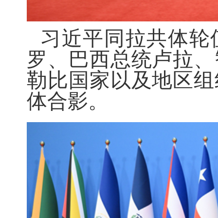
习近平同拉共体轮
罗、巴西总统卢拉、
勒比国家以及地区组
体合影。