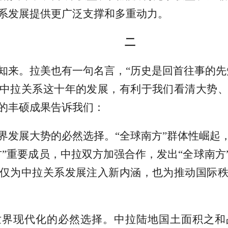
系发展提供更广泛支撑和多重动力。
二
。拉美也有一句名言，“历史是回首往事的先
中拉关系这十年的发展，有利于我们看清大势
的丰硕成果告诉我们：
展大势的必然选择。“全球南方”群体性崛起
方”重要成员，中拉双方加强合作，发出“全球南方
仅为中拉关系发展注入新内涵，也为推动国际
现代化的必然选择。中拉陆地国土面积之和