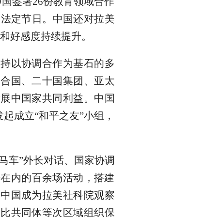
9国签署26份教育领域合作
为法定节日。中国还对拉美
解和好感度持续提升。
持以协调合作为基石的多
联合国、二十国集团、亚太
发展中国家共同利益。中国
起成立“和平之友”小组，
马车”外长对话、国家协调
坛在内的百余场活动，搭建
，中国成为拉美社科院观察
勒比共同体等次区域组织保