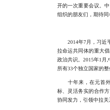
开的一次重要会议。中
组织的朋友们，期待同
2014年7月，习近
拉命运共同体的重大倡
政治共识。2015年1
所有33个独立国家的
十年来，在元首外交
标、灵活务实的合作方
协同发力，引领中拉关