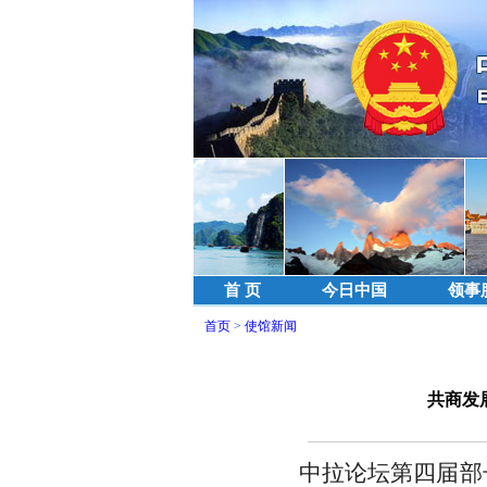
首 页
今日中国
领事
首页
>
使馆新闻
共商发
中拉论坛第四届部