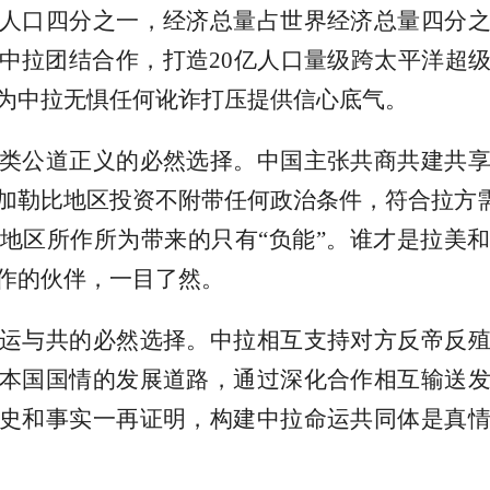
人口四分之一，经济总量占世界经济总量四分
中拉团结合作，打造20亿人口量级跨太平洋超
为中拉无惧任何讹诈打压提供信心底气。
公道正义的必然选择。中国主张共商共建共享
加勒比地区投资不附带任何政治条件，符合拉方需
地区所作所为带来的只有“负能”。谁才是拉美
作的伙伴，一目了然。
与共的必然选择。中拉相互支持对方反帝反殖
本国国情的发展道路，通过深化合作相互输送
史和事实一再证明，构建中拉命运共同体是真