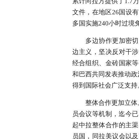
累计向拉方提供了1.7
文件，在地区26国设
多国实施240小时过
多边协作更加密切。
边主义，坚决反对干涉
经合组织、金砖国家等
和巴西共同发表推动政
得到国际社会广泛支持
整体合作更加立体。中
员会议等机制，迄今已
起中拉整体合作的主渠
员国，同拉美议会以及