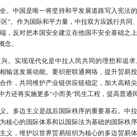
。中国是唯一将坚持和平发展道路写入宪法的
平区”。作为国际和平力量，中拉双方应践行共同
端，反对把本国安全建立在他国不安全基础之
概念。
。实现现代化是中拉人民共同的理想和追求
相输送发展动能。要织密联通网络，提升贸易
合作，共同维护产业链供应链稳定，加大高精
中方还将实施更多“小而美”民生工程，提高普通
。多边主义是战后国际秩序的重要基石。中拉
为核心的国际体系和以国际法为基础的国际秩
主义，维护以世界贸易组织为核心的多边贸易