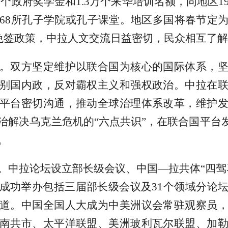
万个政府奖学金和1.3万个来华培训名额，同地区1
有68所孔子学院或孔子课堂。地区多国将春节定
境免签政策，中拉人文交流日益密切，民众相互了
双方坚定维护以联合国为核心的国际体系，坚
别国内政，反对霸权主义和强权政治。中拉在
平台密切沟通，推动全球治理体系改革，维护
治解决乌克兰危机的“六点共识”，在联合国平台发
。
拉论坛设立部长级会议、中国—拉共体“四驾
成功举办包括三届部长级会议及31个领域分论
道。中国全国人大成为中美洲议会常驻观察员
南共市、太平洋联盟、美洲玻利瓦尔联盟、加