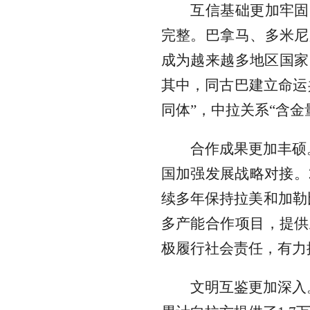
互信基础更加牢固。
完整。巴拿马、多米尼
成为越来越多地区国家
其中，同古巴建立命运
同体”，中拉关系“含金
合作成果更加丰硕。地
国加强发展战略对接。2
续多年保持拉美和加勒
多产能合作项目，提供
极履行社会责任，有力
文明互鉴更加深入。拉