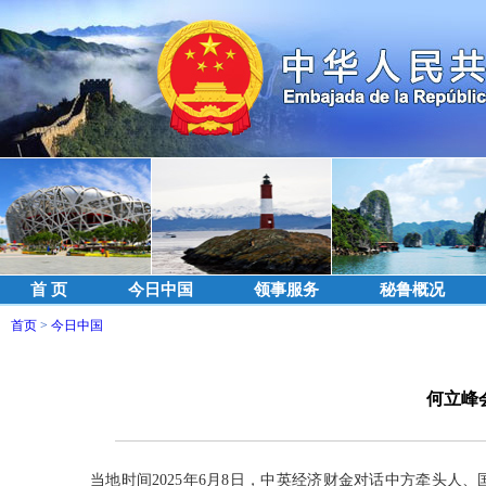
首 页
今日中国
领事服务
秘鲁概况
首页
>
今日中国
何立峰
当地时间2025年6月8日，中英经济财金对话中方牵头