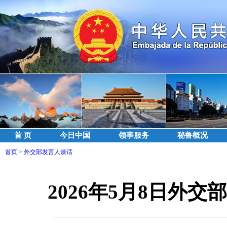
首 页
今日中国
领事服务
秘鲁概况
首页
>
外交部发言人谈话
2026年5月8日外