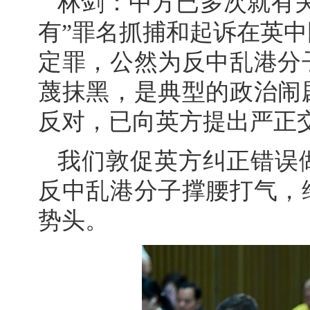
林剑：中方已多次就有
有”罪名抓捕和起诉在英
定罪，公然为反中乱港分
蔑抹黑，是典型的政治闹
反对，已向英方提出严正
我们敦促英方纠正错误
反中乱港分子撑腰打气，
势头。